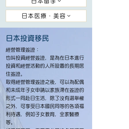
日本留学
日本医療・美容
日本投資移民
經營管理簽證：
也叫投資經營簽證，是為在日本進行
投資和經營活動的人所設置的長期居
住簽證。
取得經營管理簽證之後，可以為配偶
和未成年子女申請以家族滯在
簽證的
形式一同赴日生活，除了沒有選舉權
之外，可享受日本國民同等的各項福
利待遇，例如子女教育，全家醫療
等。