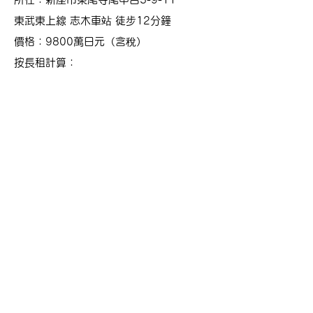
東武東上線 志木車站 徒步12分鐘
價格
：9800萬日元（含稅）
​按長租計算
：