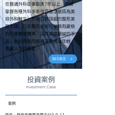
在普通外科從事臨床7年以上，熟練
掌握各種外科手術技巧後才能成為美
容外科醫生。作為亞洲頂級的整形美
容大國，日本整形美容行業具有嚴格
的行業管理標準，以其精緻細膩的手
法、貼心周到的服務深受追求年輕、
美麗人士的喜愛。
MORE
投資案例
Investment Case
案例
所在：新座市東尾寺尾中台3-9-11