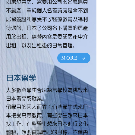
如果想買房，需要用公司的名義購買
不動產，單純個人名義買房是拿不到
居留簽證和享受不了醫療教育及福利
待遇的。日本子公司名下購置的房產
用於出租，經營內容是委託房產中介
出租，以及出租後的日常管理
。
MORE
日本留学
​大多數留學生會以語言學校為跳板來
日本考學或就業。
留學目的因人而異：有些學生想來日
本接受高等教育，有些學生想來日本
找工作，有些學生想來日本進行文化
體驗。想要實現自己的目標，不僅需