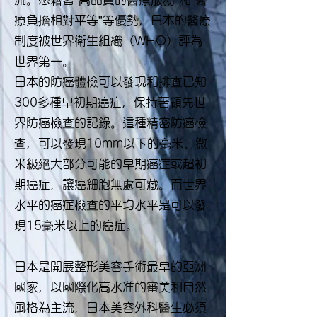
療負擔相對平等”等優勢，日本的醫療
制度被世界衛生組織（WHO）評為
世界第一。
日本的防癌體檢可以發現和排查已知
300多種早初期癌症，保持著領先世
界防癌檢查的記錄。這種精密防癌檢
查，可以發現10mm以下的毫米、微
米級絕大部分可能的早期癌症或超初
期癌症，讓癌細胞無處可藏。而世界
水平的癌症檢查的平均水平是可以發
現15毫米以上的癌症。
日本是開展整形美容手術最早的亞洲
國家，以國際化高水准的審美和自然
風格為主流，日本美容外科醫生必須