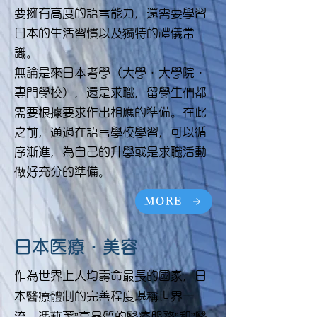
要擁有高度的語言能力，還需要學習
日本的生活習慣以及獨特的禮儀常
識。
無論是來日本考學（大學・大學院・
專門學校），還是求職，留學生們都
需要根據要求作出相應的準備。在此
之前，通過在語言學校學習，可以循
序漸進，為自己的升學或是求職活動
做好充分的準備。
MORE
日本医療・美容
作為世界上人均壽命最長的國家，日
本醫療體制的完善程度堪稱世界一
流。憑藉著”高品質的醫療服務”和”醫