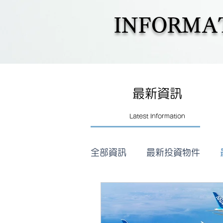
INFORMA
最新資訊
Latest Information
全部資訊
最新投資物件